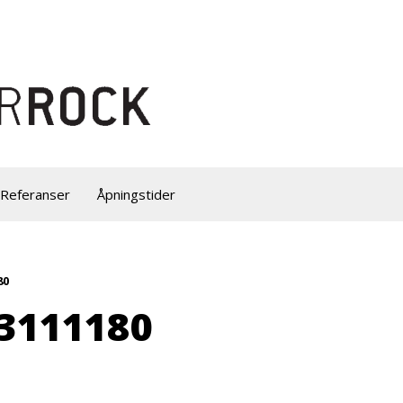
Referanser
Åpningstider
80
3111180